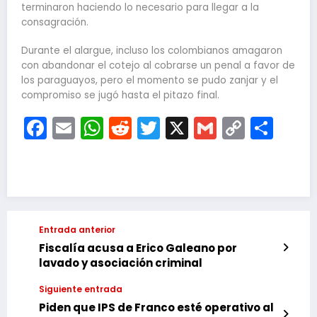
terminaron haciendo lo necesario para llegar a la
consagración.
Durante el alargue, incluso los colombianos amagaron
con abandonar el cotejo al cobrarse un penal a favor de
los paraguayos, pero el momento se pudo zanjar y el
compromiso se jugó hasta el pitazo final.
Facebook
Email
WhatsApp
Reddit
Twitter
X
Gmail
Copy
Com
Link
Entrada anterior
Fiscalía acusa a Erico Galeano por
lavado y asociación criminal
Siguiente entrada
Piden que IPS de Franco esté operativo al