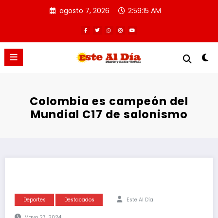
Saltar
agosto 7, 2026
2:59:15 AM
al
contenido
Colombia es campeón del
Mundial C17 de salonismo
Deportes
Destacados
Este Al Día
Mayo 27, 2024