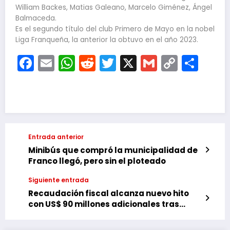
William Backes, Matias Galeano, Marcelo Giménez, Ángel
Balmaceda.
Es el segundo título del club Primero de Mayo en la nobel
Liga Franqueña, la anterior la obtuvo en el año 2023.
Facebook
Email
WhatsApp
Reddit
Twitter
X
Gmail
Copy
Com
Link
Entrada anterior
Minibús que compró la municipalidad de
Franco llegó, pero sin el ploteado
Siguiente entrada
Recaudación fiscal alcanza nuevo hito
con US$ 90 millones adicionales tras
reforma