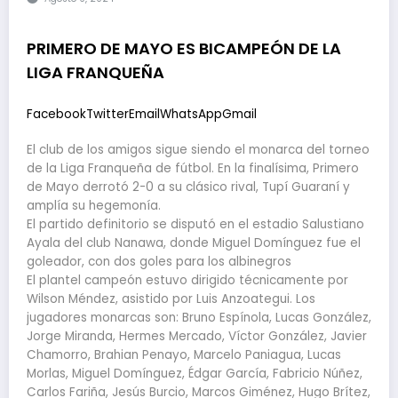
PRIMERO DE MAYO ES BICAMPEÓN DE LA
LIGA FRANQUEÑA
Facebook
Twitter
Email
WhatsApp
Gmail
El club de los amigos sigue siendo el monarca del torneo
de la Liga Franqueña de fútbol. En la finalísima, Primero
de Mayo derrotó 2-0 a su clásico rival, Tupí Guaraní y
amplía su hegemonía.
El partido definitorio se disputó en el estadio Salustiano
Ayala del club Nanawa, donde Miguel Domínguez fue el
goleador, con dos goles para los albinegros
El plantel campeón estuvo dirigido técnicamente por
Wilson Méndez, asistido por Luis Anzoategui. Los
jugadores monarcas son: Bruno Espínola, Lucas González,
Jorge Miranda, Hermes Mercado, Víctor González, Javier
Chamorro, Brahian Penayo, Marcelo Paniagua, Lucas
Morlas, Miguel Domínguez, Édgar García, Fabricio Núñez,
Carlos Fariña, Jesús Burcio, Marcos Giménez, Hugo Brítez,