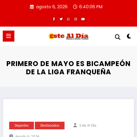
Saltar
agosto 6, 2026
6:40:06 PM
al
contenido
PRIMERO DE MAYO ES BICAMPEÓN
DE LA LIGA FRANQUEÑA
Deportes
Destacados
Este Al Día
Agosto 9, 2024