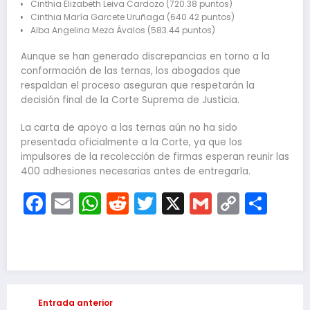
Cinthia Elizabeth Leiva Cardozo (720.38 puntos)
Cinthia María Garcete Uruñaga (640.42 puntos)
Alba Angelina Meza Ávalos (583.44 puntos)
Aunque se han generado discrepancias en torno a la
conformación de las ternas, los abogados que
respaldan el proceso aseguran que respetarán la
decisión final de la Corte Suprema de Justicia.
La carta de apoyo a las ternas aún no ha sido
presentada oficialmente a la Corte, ya que los
impulsores de la recolección de firmas esperan reunir las
400 adhesiones necesarias antes de entregarla.
Facebook
Email
WhatsApp
Reddit
Twitter
X
Gmail
Copy
Com
Link
Entrada anterior