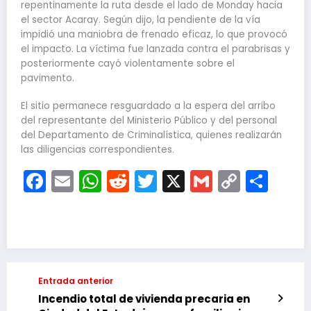
repentinamente la ruta desde el lado de Monday hacia
el sector Acaray. Según dijo, la pendiente de la vía
impidió una maniobra de frenado eficaz, lo que provocó
el impacto. La víctima fue lanzada contra el parabrisas y
posteriormente cayó violentamente sobre el
pavimento.
El sitio permanece resguardado a la espera del arribo
del representante del Ministerio Público y del personal
del Departamento de Criminalística, quienes realizarán
las diligencias correspondientes.
Facebook
Email
WhatsApp
Reddit
Twitter
X
Gmail
Copy
Com
Link
Entrada anterior
Incendio total de vivienda precaria en