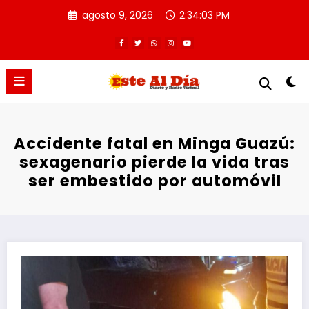
Saltar
agosto 9, 2026
2:34:03 PM
al
contenido
Accidente fatal en Minga Guazú:
sexagenario pierde la vida tras
ser embestido por automóvil