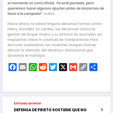
el momento es semi oficial. Ya está pactado, pero
queremos hacer algunos ajustes antes de lanzarnos de
lleno a la campaña”
, indicó.
Hasta ahora, no existe ninguna denuncia formal contra
Henry González. En cambio, las denuncias contra la
gestión de Roque Godoy y su entorno se acumulan, sin
respuestas claras ni voluntad de transparencia. Para
sectores ciudadanos, los recientes ataques buscan
desviar la atención del deterioro institucional que
atraviesa el municipio.
Facebook
Email
WhatsApp
Reddit
Twitter
X
Gmail
Copy
Com
Link
Entrada anterior
DEFENSA DE PRIETO SOSTIENE QUE NO