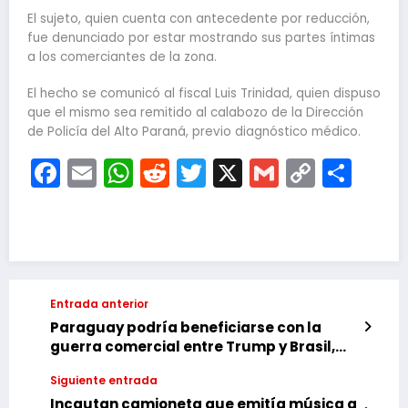
El sujeto, quien cuenta con antecedente por reducción,
fue denunciado por estar mostrando sus partes íntimas
a los comerciantes de la zona.
El hecho se comunicó al fiscal Luis Trinidad, quien dispuso
que el mismo sea remitido al calabozo de la Dirección
de Policía del Alto Paraná, previo diagnóstico médico.
Facebook
Email
WhatsApp
Reddit
Twitter
X
Gmail
Copy
Com
Link
Entrada anterior
Paraguay podría beneficiarse con la
guerra comercial entre Trump y Brasil,
según análisis de medio brasileño
Siguiente entrada
Incautan camioneta que emitía música a