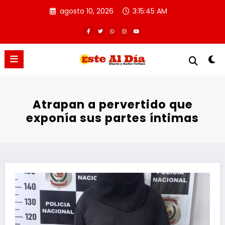
Saltar
agosto 10, 2026
3:15:45 AM
al
contenido
Atrapan a pervertido que
exponía sus partes íntimas