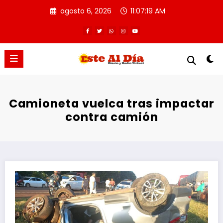
Saltar
agosto 6, 2026
11:07:20 AM
al
contenido
Camioneta vuelca tras impactar
contra camión