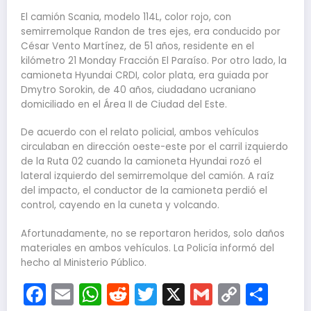
El camión Scania, modelo 114L, color rojo, con
semirremolque Randon de tres ejes, era conducido por
César Vento Martínez, de 51 años, residente en el
kilómetro 21 Monday Fracción El Paraíso. Por otro lado, la
camioneta Hyundai CRDI, color plata, era guiada por
Dmytro Sorokin, de 40 años, ciudadano ucraniano
domiciliado en el Área II de Ciudad del Este.
De acuerdo con el relato policial, ambos vehículos
circulaban en dirección oeste-este por el carril izquierdo
de la Ruta 02 cuando la camioneta Hyundai rozó el
lateral izquierdo del semirremolque del camión. A raíz
del impacto, el conductor de la camioneta perdió el
control, cayendo en la cuneta y volcando.
Afortunadamente, no se reportaron heridos, solo daños
materiales en ambos vehículos. La Policía informó del
hecho al Ministerio Público.
Facebook
Email
WhatsApp
Reddit
Twitter
X
Gmail
Copy
Com