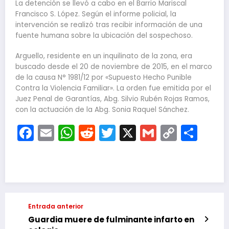
La detención se llevó a cabo en el Barrio Mariscal
Francisco S. López. Según el informe policial, la
intervención se realizó tras recibir información de una
fuente humana sobre la ubicación del sospechoso.
Arguello, residente en un inquilinato de la zona, era
buscado desde el 20 de noviembre de 2015, en el marco
de la causa N° 1981/12 por «Supuesto Hecho Punible
Contra la Violencia Familiar». La orden fue emitida por el
Juez Penal de Garantías, Abg. Silvio Rubén Rojas Ramos,
con la actuación de la Abg. Sonia Raquel Sánchez.
Facebook
Email
WhatsApp
Reddit
Twitter
X
Gmail
Copy
Com
Link
Entrada anterior
Guardia muere de fulminante infarto en