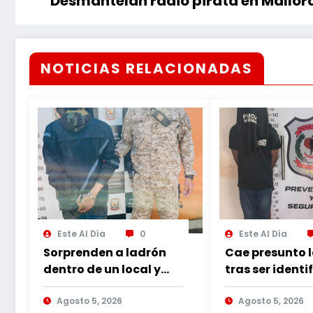
Desmantelan radio pirata en Mallor
NOTICIAS RELACIONADAS
Este Al Día
0
Este Al Día
Sorprenden a ladrón
Cae presunto 
dentro de un local y
tras ser identi
cae tras persecución
por cámaras 
Agosto 5, 2026
seguridad
Agosto 5, 2026