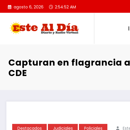
Saltar
agosto 6, 2026
2:54:53 AM
al
contenido
Capturan en flagrancia a
CDE
Destacados
Judiciales
Policiales
Est