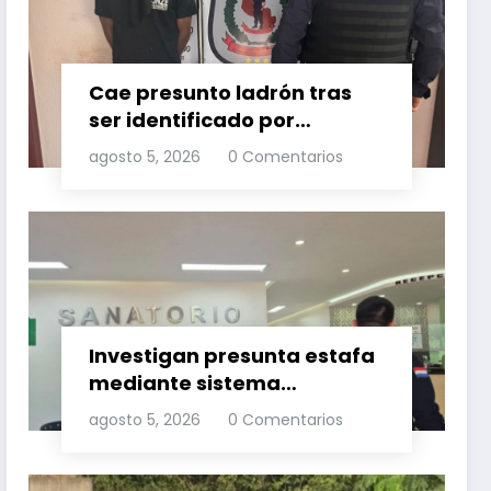
Cae presunto ladrón tras
ser identificado por
cámaras de seguridad
agosto 5, 2026
0 Comentarios
Investigan presunta estafa
mediante sistema
informático por
agosto 5, 2026
0 Comentarios
transferencia no
autorizada de G. 350