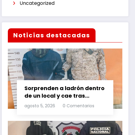
Uncategorized
Noticias destacadas
Sorprenden a ladrón dentro
de un local y cae tras
persecución
agosto 5, 2026
0 Comentarios