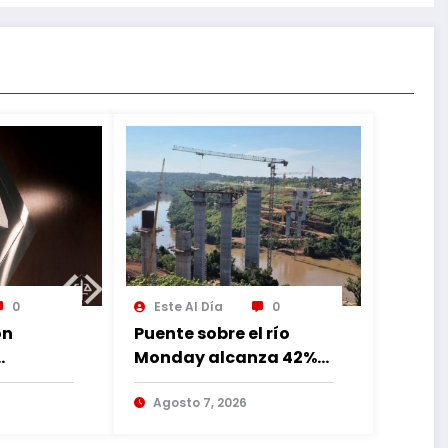
0
Este Al Día
0
ón
Puente sobre el río
Monday alcanza 42%
de avance con
lia
trabajos continuos
Agosto 7, 2026