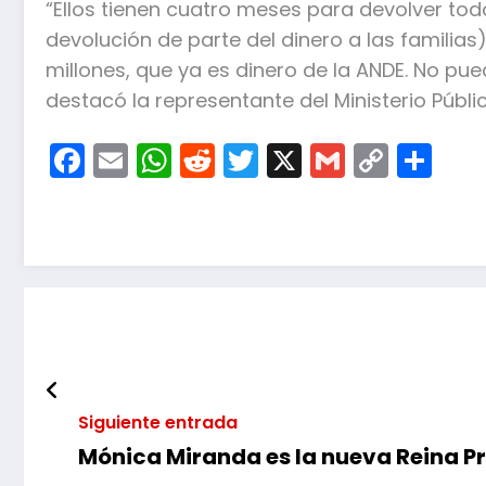
“Ellos tienen cuatro meses para devolver todo
devolución de parte del dinero a las familias)
millones, que ya es dinero de la ANDE. No p
destacó la representante del Ministerio Públic
Facebook
Email
WhatsApp
Reddit
Twitter
X
Gmail
Copy
Co
Link
Siguiente entrada
Mónica Miranda es la nueva Reina P