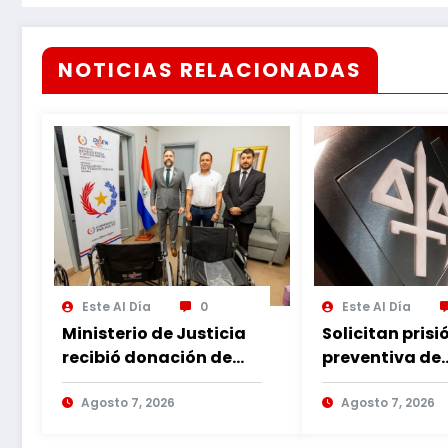
NOTICIAS RELACIONADAS
Este Al Día
0
Este Al Día
Ministerio de Justicia
Solicitan prisi
recibió donación de
preventiva de
sillas de ruedas para
imputado por
internos vulnerables
Agosto 7, 2026
violencia fami
Agosto 7, 2026