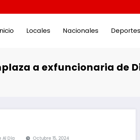
Inicio
Locales
Nacionales
Deporte
mplaza a exfuncionaria de D
e Al Día
Octubre 15, 2024