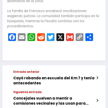
libremente en la zona.
La familia de Francisco encabezó movilizaciones
exigiendo justicia. La comunidad también participa en la
búsqueda, mientras la Fiscalía continúa con los
procedimientos.
Facebook
Email
WhatsApp
Reddit
Twitter
X
Gmail
Copy
Com
Link
Entrada anterior
Cayó robando en escuela del Km 7 y tenía
antecedentes
Siguiente entrada
Concejales vuelven a mentir a
comisiones vecinales y las usan para