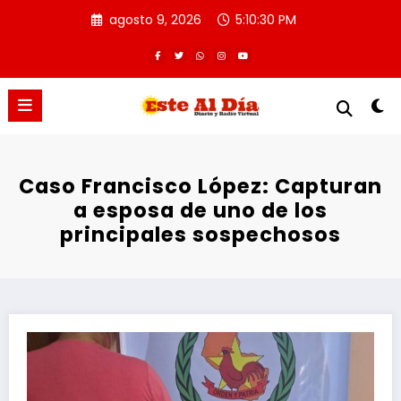
Saltar
agosto 9, 2026
5:10:30 PM
al
contenido
Caso Francisco López: Capturan
a esposa de uno de los
principales sospechosos