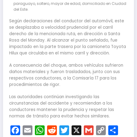
paraguayo, soltero, mayor de edad, domiciliado en Ciudad
del Este.
Según declaraciones del conductor del automóvil, este
se desplazaba a velocidad prudencial por el carril
derecho de la mencionada ruta, en dirección a Santa
Rosa del Monday. Al alcanzar el punto señalado, fue
impactado en la parte trasera por la camioneta Toyota
Hilux que circulaba en el mismo carril y dirección.
A consecuencia del choque, ambos vehículos sufrieron
daños materiales y fueron trasladados, junto con sus
respectivos conductores, a la Comisaría 17 para los
procedimientos de rigor.
Las autoridades continúan investigando las
circunstancias del accidente y recomiendan a los
conductores mantener la prudencia y respetar las
normas de tránsito para evitar hechos similares.
Facebook
Email
WhatsApp
Reddit
Twitter
X
Gmail
Copy
Com