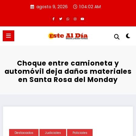
Saltar
agosto 9, 2026
1:04:02 AM
al
contenido
Choque entre camioneta y
automóvil deja daños materiales
en Santa Rosa del Monday
Destacados
Judiciales
Policiales