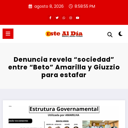
Saltar
agosto 8, 2026
8:58:55 PM
al
contenido
Denuncia revela “sociedad”
entre “Beto” Amarilla y Giuzzio
para estafar