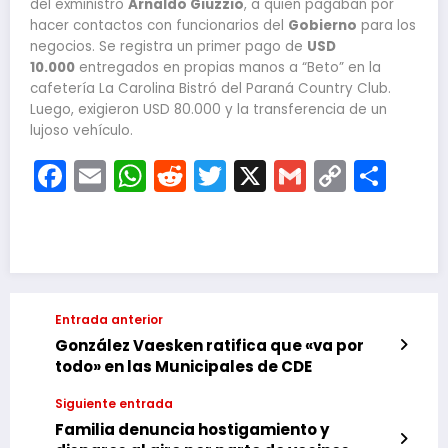
del exministro
Arnaldo Giuzzio
, a quien pagaban por
hacer contactos con funcionarios del
Gobierno
para los
negocios. Se registra un primer pago de
USD
10.000
entregados en propias manos a “Beto” en la
cafetería La Carolina Bistró del Paraná Country Club.
Luego, exigieron USD 80.000 y la transferencia de un
lujoso vehículo.
Facebook
Email
WhatsApp
Reddit
Twitter
X
Gmail
Copy
Com
Link
Entrada anterior
González Vaesken ratifica que «va por
todo» en las Municipales de CDE
Siguiente entrada
Familia denuncia hostigamiento y