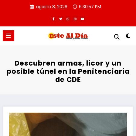
Saltar
agosto 8, 2026
6:30:58 PM
al
contenido
Descubren armas, licor y un
posible túnel en la Penitenciaría
de CDE