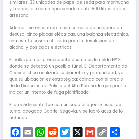
similares, 33 unidades de papel de seda para marihuana
y tabaco, así como aproximadamente 500 litros de licor
artesanal.
Además, se encontraron una carcasa de heladera en
desuso, cinco placas eléctricas, una balanza electrónica,
una estufa casera utilizada para la destilación de
alcohol y dos cajas eléctricas.
El hallazgo más preocupante ocurrió en la celda N° 8,
donde se detectó un posible túnel. El Departamento de
Criminalística analizará su diámetro y profundidad, ya
que su ubicación es estratégica: colinda con el predio
de la Dirección de Policía del Alto Paraná, lo que podría
indicar un intento de fuga planificado.
El procedimiento fue comunicado al agente fiscal de
turno, abogado Gabriel Segovia, y se labró acta de lo
actuado.
Facebook
Email
WhatsApp
Reddit
Twitter
X
Gmail
Copy
Com