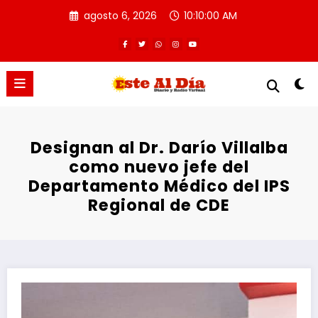
Saltar
agosto 6, 2026
10:10:00 AM
al
contenido
Designan al Dr. Darío Villalba
como nuevo jefe del
Departamento Médico del IPS
Regional de CDE