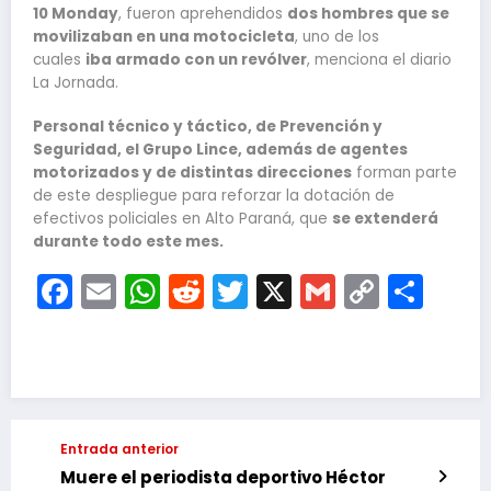
10 Monday
, fueron aprehendidos
dos hombres que se
movilizaban en una motocicleta
, uno de los
cuales
iba armado con un revólver
, menciona el diario
La Jornada.
Personal técnico y táctico, de Prevención y
Seguridad, el Grupo Lince, además de agentes
motorizados y de distintas direcciones
forman parte
de este despliegue para reforzar la dotación de
efectivos policiales en Alto Paraná, que
se extenderá
durante todo este mes.
Facebook
Email
WhatsApp
Reddit
Twitter
X
Gmail
Copy
Com
Link
Entrada anterior
Muere el periodista deportivo Héctor