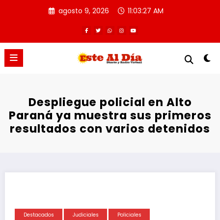
Saltar
agosto 9, 2026
11:03:28 AM
al
contenido
Despliegue policial en Alto
Paraná ya muestra sus primeros
resultados con varios detenidos
Destacados
Judiciales
Policiales