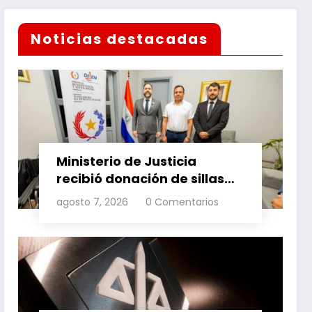
Noticias destacadas
Ministerio de Justicia
recibió donación de sillas
de ruedas para internos
agosto 7, 2026
0 Comentarios
vulnerables