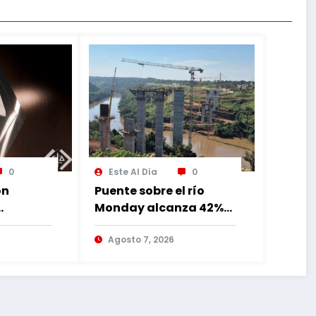
0
Este Al Día
0
ón
Puente sobre el río
Monday alcanza 42%
de avance con
lia
trabajos continuos
Agosto 7, 2026