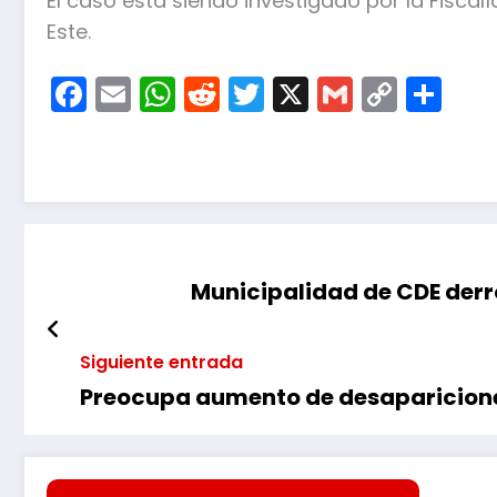
El caso está siendo investigado por la Fiscal
Este.
Facebook
Email
WhatsApp
Reddit
Twitter
X
Gmail
Copy
Co
Link
Municipalidad de CDE derr
Siguiente entrada
Preocupa aumento de desaparicione