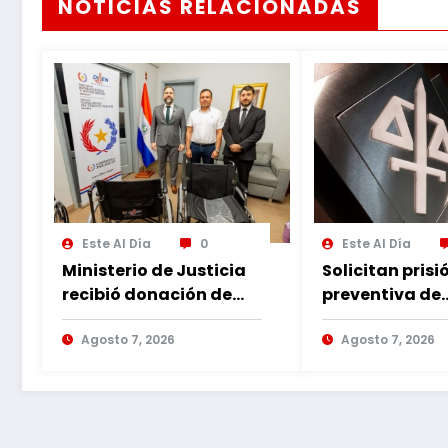
NOTICIAS RELACIONADAS
Este Al Día
0
Este Al Día
Ministerio de Justicia
Solicitan prisi
recibió donación de
preventiva de
sillas de ruedas para
imputado por
internos vulnerables
Agosto 7, 2026
violencia fami
Agosto 7, 2026