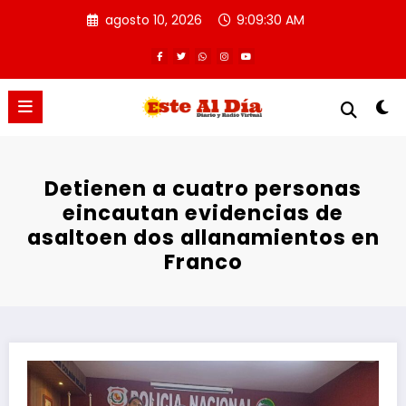
Saltar
agosto 10, 2026
9:09:31 AM
al
contenido
Detienen a cuatro personas
eincautan evidencias de
asaltoen dos allanamientos en
Franco