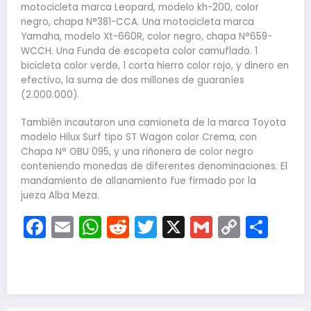
motocicleta marca Leopard, modelo kh-200, color
negro, chapa N°381-CCA. Una motocicleta marca
Yamaha, modelo Xt-660R, color negro, chapa N°659-
WCCH. Una Funda de escopeta color camuflado. 1
bicicleta color verde, 1 corta hierro color rojo, y dinero en
efectivo, la suma de dos millones de guaraníes
(2.000.000).
También incautaron una camioneta de la marca Toyota
modelo Hilux Surf tipo ST Wagon color Crema, con
Chapa N° OBU 095, y una riñonera de color negro
conteniendo monedas de diferentes denominaciones. El
mandamiento de allanamiento fue firmado por la
jueza Alba Meza.
Facebook
Email
WhatsApp
Reddit
Twitter
X
Gmail
Copy
Com
Link