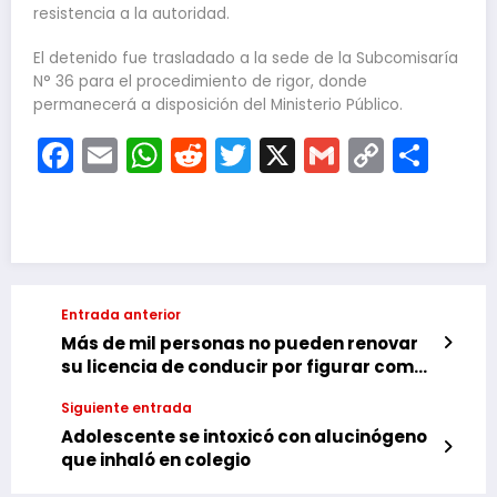
resistencia a la autoridad.
El detenido fue trasladado a la sede de la Subcomisaría
N° 36 para el procedimiento de rigor, donde
permanecerá a disposición del Ministerio Público.
Facebook
Email
WhatsApp
Reddit
Twitter
X
Gmail
Copy
Com
Link
Entrada anterior
Más de mil personas no pueden renovar
su licencia de conducir por figurar como
deudores alimentarios
Siguiente entrada
Adolescente se intoxicó con alucinógeno
que inhaló en colegio