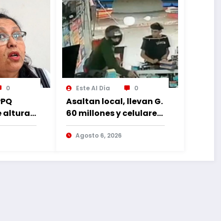
0
Este Al Día
0
PPQ
Asaltan local, llevan G.
e altura
60 millones y celulares,
 al
recuperan dos
rruptos
celulares mediante
Agosto 6, 2026
rastreo y persecución