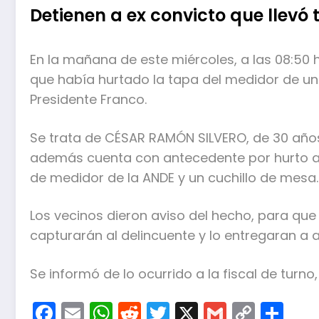
Detienen a ex convicto que llevó
En la mañana de este miércoles, a las 08:50 
que había hurtado la tapa del medidor de una
Presidente Franco.
Se trata de CÉSAR RAMÓN SILVERO, de 30 años
además cuenta con antecedente por hurto a
de medidor de la ANDE y un cuchillo de mesa.
Los vecinos dieron aviso del hecho, para que 
capturarán al delincuente y lo entregaran a 
Se informó de lo ocurrido a la fiscal de turn
Facebook
Email
WhatsApp
Reddit
Twitter
X
Gmail
Copy
Co