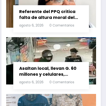
Referente del PPQ critica
falta de altura moral del
PLRA al aliarse con
agosto 6, 2026
0 Comentarios
corruptos
Asaltan local, llevan G. 60
millones y celulares,
recuperan dos celulares
agosto 6, 2026
0 Comentarios
mediante rastreo y
persecución