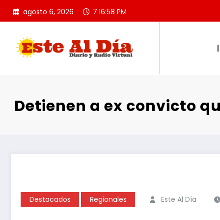
Saltar
agosto 6, 2026
7:16:59 PM
al
contenido
Detienen a ex convicto qu
Destacados
Regionales
Este Al Día