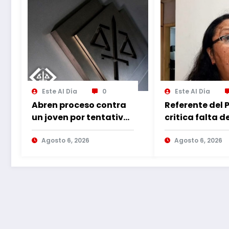
Este Al Día
0
Este Al Día
Abren proceso contra
Referente del 
un joven por tentativa
critica falta d
de hurto agravado
moral del PLRA
Agosto 6, 2026
aliarse con co
Agosto 6, 2026