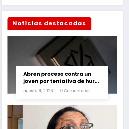
Noticias destacadas
Abren proceso contra un
joven por tentativa de hurto
agravado
agosto 6, 2026
0 Comentarios