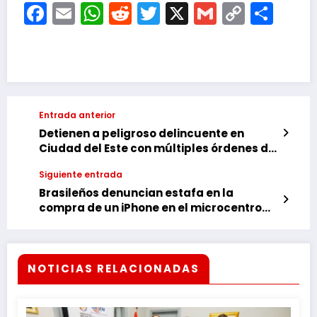
Facebook
Email
WhatsApp
Reddit
Twitter
X
Gmail
Copy
Com
Link
Entrada anterior
Detienen a peligroso delincuente en
Ciudad del Este con múltiples órdenes de
captura
Siguiente entrada
Brasileños denuncian estafa en la
compra de un iPhone en el microcentro
de CDE
NOTICIAS RELACIONADAS