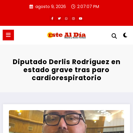
Saltar
agosto 9, 2026
2:07:07 PM
al
contenido
Diputado Derlis Rodríguez en
estado grave tras paro
cardiorespiratorio