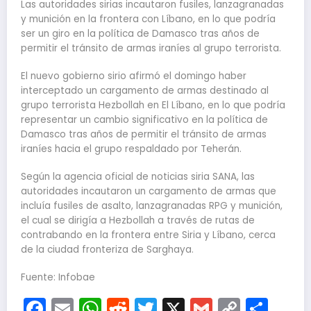
Las autoridades sirias incautaron fusiles, lanzagranadas
y munición en la frontera con Líbano, en lo que podría
ser un giro en la política de Damasco tras años de
permitir el tránsito de armas iraníes al grupo terrorista.
El nuevo gobierno sirio afirmó el domingo haber
interceptado un cargamento de armas destinado al
grupo terrorista Hezbollah en El Líbano, en lo que podría
representar un cambio significativo en la política de
Damasco tras años de permitir el tránsito de armas
iraníes hacia el grupo respaldado por Teherán.
Según la agencia oficial de noticias siria SANA, las
autoridades incautaron un cargamento de armas que
incluía fusiles de asalto, lanzagranadas RPG y munición,
el cual se dirigía a Hezbollah a través de rutas de
contrabando en la frontera entre Siria y Líbano, cerca
de la ciudad fronteriza de Sarghaya.
Fuente: Infobae
Facebook
Email
WhatsApp
Reddit
Twitter
X
Gmail
Copy
Com