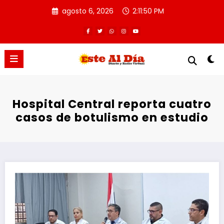
Saltar
agosto 6, 2026
2:11:50 PM
al
contenido
Hospital Central reporta cuatro
casos de botulismo en estudio