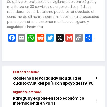
Se activaron protocolos de vigilancia epidemiológica y
monitoreo en 30 servicios de urgencia. Los médicos
recordaron que el botulismo puede estar asociado al
consumo de alimentos contaminados o mal procesados,
por lo que instan a extremar medidas de higiene y
seguridad alimentaria.
Facebook
Email
WhatsApp
Reddit
Twitter
X
Gmail
Copy
Com
Link
Entrada anterior
Gobierno del Paraguay inaugura el
cuarto CAIPI del país con apoyo de ITAIPU
Siguiente entrada
Paraguay expone en foro económico
internacional en París