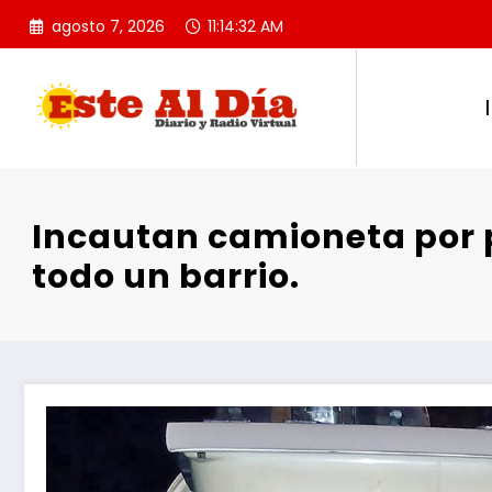
Saltar
agosto 7, 2026
11:14:32 AM
al
contenido
Incautan camioneta por p
todo un barrio.