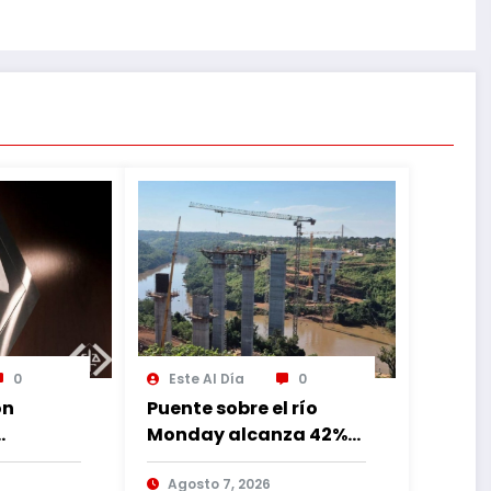
0
Este Al Día
0
ón
Puente sobre el río
Monday alcanza 42%
de avance con
lia
trabajos continuos
Agosto 7, 2026