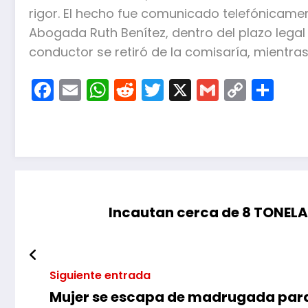
rigor. El hecho fue comunicado telefónicamen
Abogada Ruth Benítez, dentro del plazo legal e
conductor se retiró de la comisaría, mientr
Facebook
Email
WhatsApp
Reddit
Twitter
X
Gmail
Copy
Co
Link
Incautan cerca de 8 TONEL
Siguiente entrada
Mujer se escapa de madrugada para 