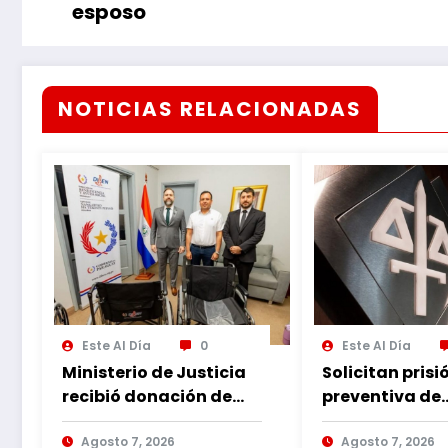
esposo
NOTICIAS RELACIONADAS
Este Al Día
0
Este Al Día
Ministerio de Justicia
Solicitan prisi
recibió donación de
preventiva de
sillas de ruedas para
imputado por
internos vulnerables
Agosto 7, 2026
violencia fami
Agosto 7, 2026