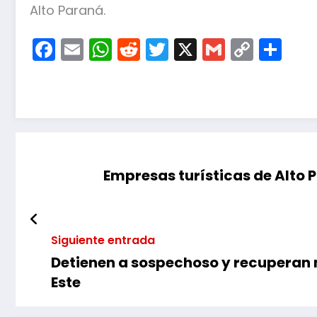
Alto Paraná.
Facebook
Email
WhatsApp
Reddit
Twitter
X
Gmail
Copy
Co
Link
Empresas turísticas de Alto 
Siguiente entrada
Detienen a sospechoso y recuperan 
Este