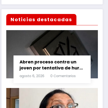
Noticias destacadas
Abren proceso contra un
joven por tentativa de hurto
agravado
agosto 6, 2026
0 Comentarios