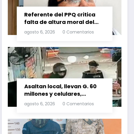
Referente del PPQ critica
falta de altura moral del
PLRA al aliarse con
agosto 6, 2026
0 Comentarios
corruptos
Asaltan local, llevan G. 60
millones y celulares,
recuperan dos celulares
agosto 6, 2026
0 Comentarios
mediante rastreo y
persecución