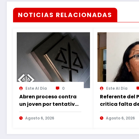
NOTICIAS RELACIONADAS
Este Al Día
0
Este Al Día
Abren proceso contra
Referente del 
un joven por tentativa
critica falta d
de hurto agravado
moral del PLRA
Agosto 6, 2026
aliarse con co
Agosto 6, 2026