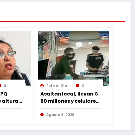
0
Este Al Día
0
PPQ
Asaltan local, llevan G.
e altura
60 millones y celulares,
 al
recuperan dos
rruptos
celulares mediante
Agosto 6, 2026
rastreo y persecución