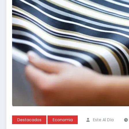
Destacados
Economia
Este Al Día