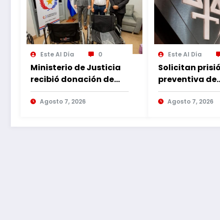
Este Al Día
0
Este Al Día
Ministerio de Justicia
Solicitan prisi
recibió donación de
preventiva de
sillas de ruedas para
imputado por
internos vulnerables
Agosto 7, 2026
violencia fami
Agosto 7, 2026