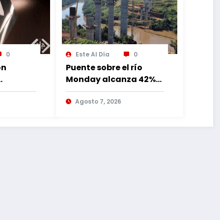
0
Este Al Día
0
ón
Puente sobre el río
Monday alcanza 42%
de avance con
lia
trabajos continuos
Agosto 7, 2026