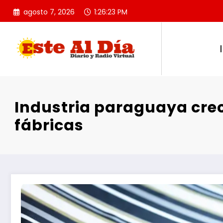
Saltar
agosto 7, 2026
1:26:24 PM
al
contenido
Industria paraguaya crece
fábricas