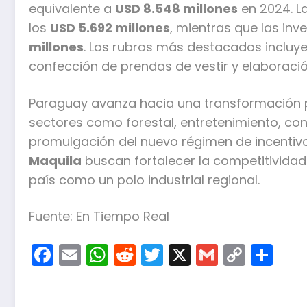
equivalente a
USD 8.548 millones
en 2024. L
los
USD 5.692 millones
, mientras que las in
millones
. Los rubros más destacados incluy
confección de prendas de vestir y elaboració
Paraguay avanza hacia una transformación p
sectores como forestal, entretenimiento, cono
promulgación del nuevo régimen de incentivos
Maquila
buscan fortalecer la competitividad
país como un polo industrial regional.
Fuente: En Tiempo Real
Facebook
Email
WhatsApp
Reddit
Twitter
X
Gmail
Copy
Co
Link