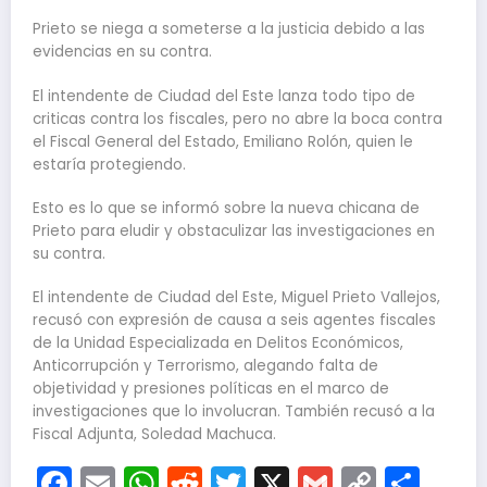
Prieto se niega a someterse a la justicia debido a las
evidencias en su contra.
El intendente de Ciudad del Este lanza todo tipo de
criticas contra los fiscales, pero no abre la boca contra
el Fiscal General del Estado, Emiliano Rolón, quien le
estaría protegiendo.
Esto es lo que se informó sobre la nueva chicana de
Prieto para eludir y obstaculizar las investigaciones en
su contra.
El intendente de Ciudad del Este, Miguel Prieto Vallejos,
recusó con expresión de causa a seis agentes fiscales
de la Unidad Especializada en Delitos Económicos,
Anticorrupción y Terrorismo, alegando falta de
objetividad y presiones políticas en el marco de
investigaciones que lo involucran. También recusó a la
Fiscal Adjunta, Soledad Machuca.
Facebook
Email
WhatsApp
Reddit
Twitter
X
Gmail
Copy
Com