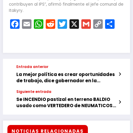
contribuyen al IPS”, afirmó finalmente el jefe comunal de
Itakyry.
Facebook
Email
WhatsApp
Reddit
Twitter
X
Gmail
Copy
Com
Link
Entrada anterior
La mejor política es crear oportunidades
de trabajo, dice gobernador en la
apertura de Expo Construir
Siguiente entrada
Se INCENDIO pastizal en terreno BALDIO
usado como VERTEDERO de NEUMATICOS
VIEJOS
NOTICIAS RELACIONADAS