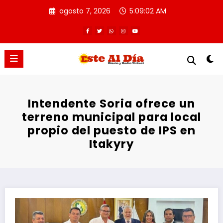
Saltar
agosto 7, 2026
5:09:03 AM
al
contenido
Intendente Soria ofrece un
terreno municipal para local
propio del puesto de IPS en
Itakyry