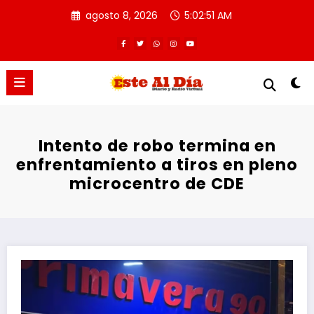
Saltar
agosto 8, 2026
5:02:51 AM
al
contenido
Intento de robo termina en
enfrentamiento a tiros en pleno
microcentro de CDE