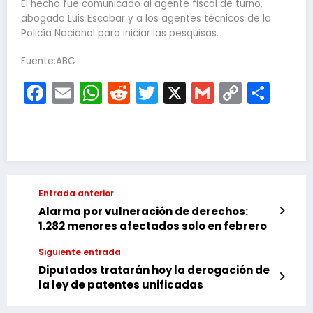
El hecho fue comunicado al agente fiscal de turno,
abogado Luis Escobar y a los agentes técnicos de la
Policía Nacional para iniciar las pesquisas.
Fuente:ABC
Facebook
Email
WhatsApp
Reddit
Twitter
X
Gmail
Copy
Com
Link
Entrada anterior
Alarma por vulneración de derechos:
1.282 menores afectados solo en febrero
Siguiente entrada
Diputados tratarán hoy la derogación de
la ley de patentes unificadas