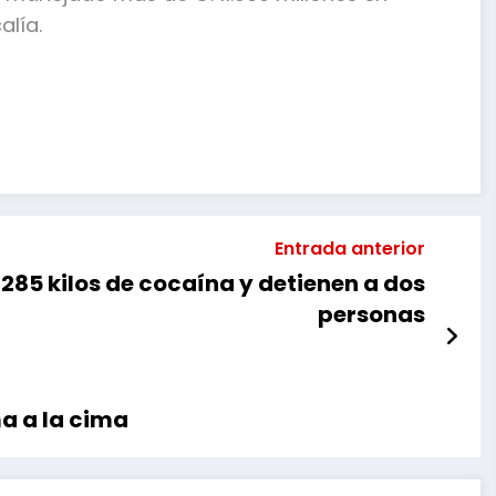
alía.
mpartir
Entrada anterior
 285 kilos de cocaína y detienen a dos
personas
ma a la cima