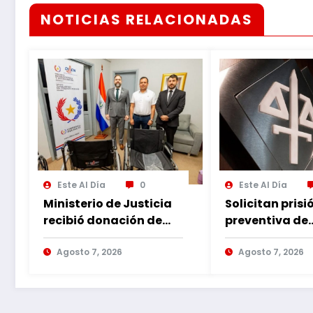
NOTICIAS RELACIONADAS
Este Al Día
0
Este Al Día
Ministerio de Justicia
Solicitan prisi
recibió donación de
preventiva de
sillas de ruedas para
imputado por
internos vulnerables
Agosto 7, 2026
violencia fami
Agosto 7, 2026