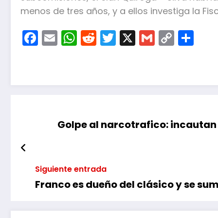
menos de tres años, y a ellos investiga la Fisc
Facebook
Email
WhatsApp
Reddit
Twitter
X
Gmail
Copy
Co
Link
Golpe al narcotrafico: incautan
Siguiente entrada
Franco es dueño del clásico y se su