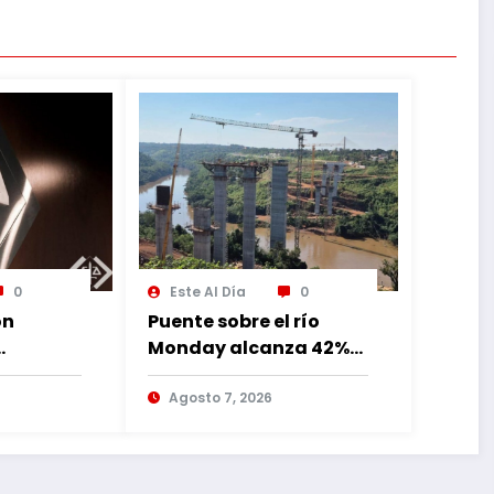
0
Este Al Día
0
ón
Puente sobre el río
Monday alcanza 42%
de avance con
lia
trabajos continuos
Agosto 7, 2026