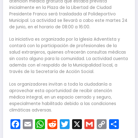
atención médica gratuita que estaba prevista
inicialmente en la Plaza de la Libertad de Ciudad
Presidente Franco será trasladada al Polideportivo
Municipal. La actividad se llevará a cabo este martes 24
de junio, en el horario de 08:00 a 16:00.
La iniciativa es organizada por la Iglesia Adventista y
contará con la participación de profesionales de la
salud extranjeros, quienes ofrecerán consultas médicas
sin costo alguno para la comunidad. La actividad cuenta
además con el respaldo de la Municipalidad local, a
través de la Secretaría de Acción Social.
Los organizadores invitan a toda la ciudadanía a
aprovechar esta oportunidad de recibir atención
médica integral, en un espacio cerrado y seguro,
especialmente habilitado debido a las condiciones
climáticas adversas.
Facebook
Email
WhatsApp
Reddit
Twitter
X
Gmail
Copy
Com
Link