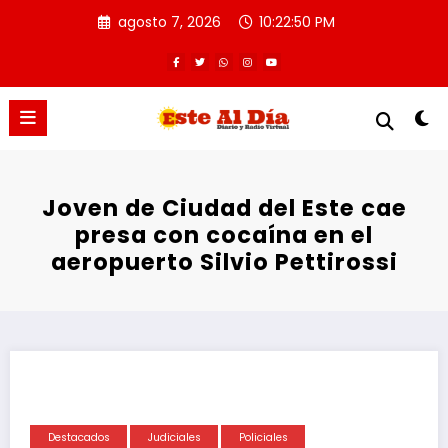
Saltar
agosto 7, 2026
10:22:50 PM
al
contenido
Joven de Ciudad del Este cae
presa con cocaína en el
aeropuerto Silvio Pettirossi
Destacados
Judiciales
Policiales