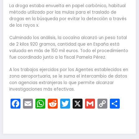
La droga estaba envuelta en papel carbónico, habitual
método utilizado por las mulas para el traslado de
drogas en la búsqueda por evitar la detección a través
de los rayos x.
Culminado los análisis, la cocaína alcanzó un peso total
de 2 kilos 920 gramos, cantidad que en España está
valuada en más de 150 mil euros. Todo el procedimiento
fue coordinado junto a la fiscal Pamela Pérez.
A los trabajos ejercidos por los Agentes establecidos en
zona aeroportuaria, se le suma el intercambio de datos
con agencias extranjeras lo que permite alcanzar
investigaciones más efectivas.
Facebook
Email
WhatsApp
Reddit
Twitter
X
Gmail
Copy
Com
Link