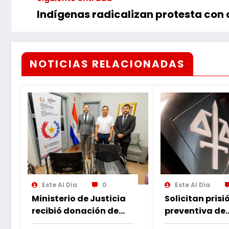
Indígenas radicalizan protesta con 
NOTICIAS RELACIONADAS
Este Al Día
0
Este Al Día
Ministerio de Justicia
Solicitan prisi
recibió donación de
preventiva de
sillas de ruedas para
imputado por