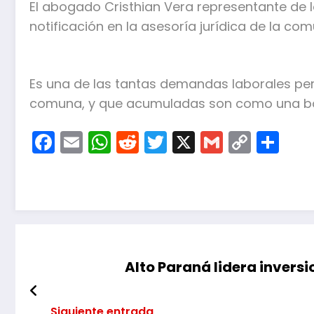
El abogado Cristhian Vera representante de
notificación en la asesoría jurídica de la com
Es una de las tantas demandas laborales perd
comuna, y que acumuladas son como una bola 
Facebook
Email
WhatsApp
Reddit
Twitter
X
Gmail
Copy
Co
Link
Alto Paraná lidera inversi
Siguiente entrada