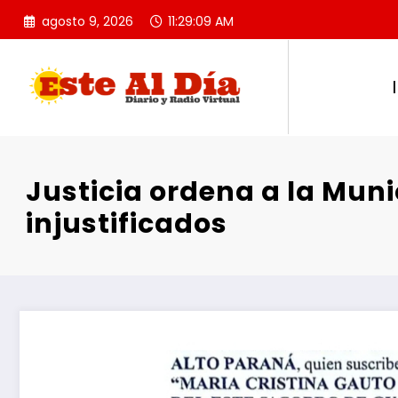
Saltar
agosto 9, 2026
11:29:10 AM
al
contenido
Justicia ordena a la Mun
injustificados