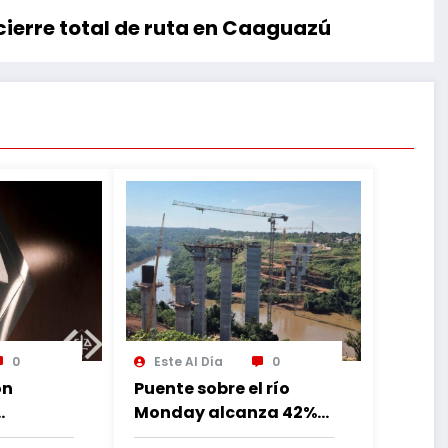
cierre total de ruta en Caaguazú
0
Este Al Día
0
ón
Puente sobre el río
Monday alcanza 42%
de avance con