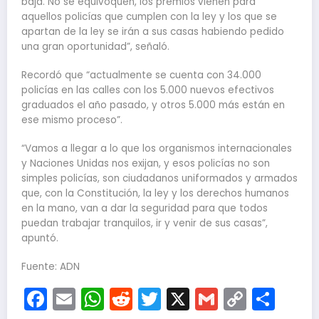
baja. No se equivoquen, los premios vienen para
aquellos policías que cumplen con la ley y los que se
apartan de la ley se irán a sus casas habiendo pedido
una gran oportunidad”, señaló.
Recordó que “actualmente se cuenta con 34.000
policías en las calles con los 5.000 nuevos efectivos
graduados el año pasado, y otros 5.000 más están en
ese mismo proceso”.
“Vamos a llegar a lo que los organismos internacionales
y Naciones Unidas nos exijan, y esos policías no son
simples policías, son ciudadanos uniformados y armados
que, con la Constitución, la ley y los derechos humanos
en la mano, van a dar la seguridad para que todos
puedan trabajar tranquilos, ir y venir de sus casas”,
apuntó.
Fuente: ADN
Facebook
Email
WhatsApp
Reddit
Twitter
X
Gmail
Copy
Com