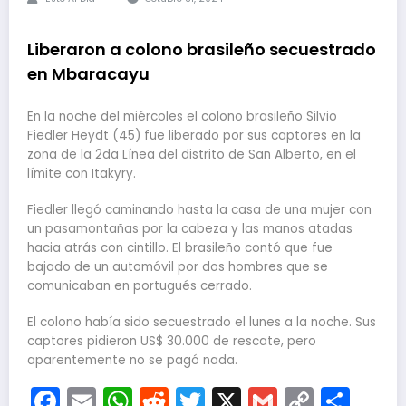
Liberaron a colono brasileño secuestrado
en Mbaracayu
En la noche del miércoles el colono brasileño Silvio
Fiedler Heydt (45) fue liberado por sus captores en la
zona de la 2da Línea del distrito de San Alberto, en el
límite con Itakyry.
Fiedler llegó caminando hasta la casa de una mujer con
un pasamontañas por la cabeza y las manos atadas
hacia atrás con cintillo. El brasileño contó que fue
bajado de un automóvil por dos hombres que se
comunicaban en portugués cerrado.
El colono había sido secuestrado el lunes a la noche. Sus
captores pidieron US$ 30.000 de rescate, pero
aparentemente no se pagó nada.
Facebook
Email
WhatsApp
Reddit
Twitter
X
Gmail
Copy
Com