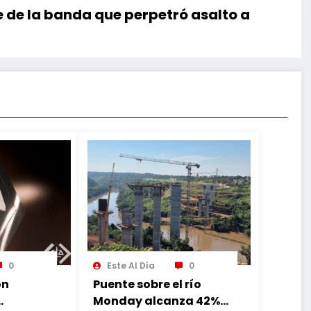
 de la banda que perpetró asalto a
0
Este Al Día
0
ón
Puente sobre el río
Monday alcanza 42%