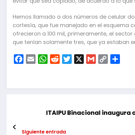
evitar que sea copiado, de acuerdo a lo que
Hemos llamado a dos números de celular do
cortesía, que fue manejado en el esquema c
ofrecieron a 100 mil, primeramente, el sector
que tenían solamente tres, que ya estaban en
Facebook
Email
WhatsApp
Reddit
Twitter
X
Gmail
Copy
Co
Link
ITAIPU Binacional inaugura 
Siguiente entrada