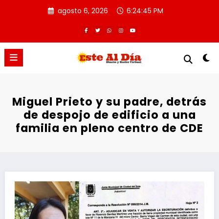
Saltar
agosto 6, 2026
6:24:45 PM
al
contenido
Miguel Prieto y su padre, detrás
de despojo de edificio a una
familia en pleno centro de CDE