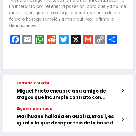
“Viene a hostigarme todos los días en mi casa, recurrí a
un interdicto por retener la posesión, para que ya no me
moleste, porque nadie niega la deuda, y ahora desde
febrero hostiga también a mis inquilinos”, afirmó la
denunciante.
Facebook
Email
WhatsApp
Reddit
Twitter
X
Gmail
Copy
Com
Link
Entrada anterior
Miguel Prieto encubre a su amigo de
tragos que incumple contrato con
desastrosas “lomadas de oro”
Siguiente entrada
Marihuana hallada en Guaíra, Brasil, es
igual a la que desapareció de la base de
la Senad