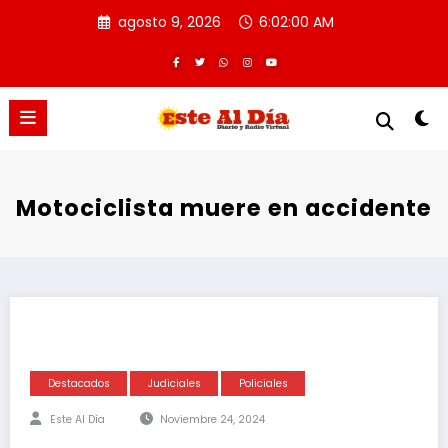
Saltar
agosto 9, 2026
6:02:00 AM
al
contenido
Motociclista muere en accidente
Destacados
Judiciales
Policiales
Este Al Día
Noviembre 24, 2024