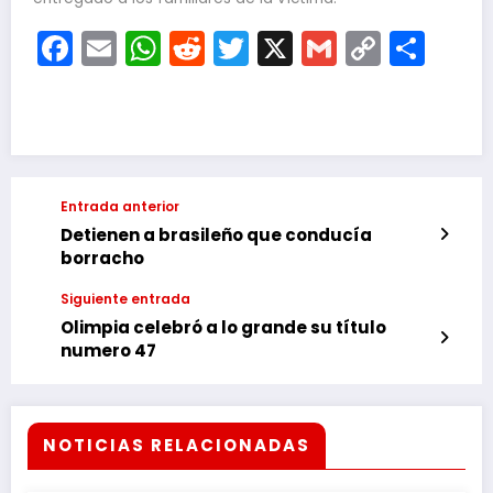
Facebook
Email
WhatsApp
Reddit
Twitter
X
Gmail
Copy
Com
Link
Entrada anterior
Detienen a brasileño que conducía
borracho
Siguiente entrada
Olimpia celebró a lo grande su título
numero 47
NOTICIAS RELACIONADAS