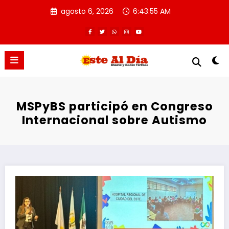
Saltar
agosto 6, 2026
6:43:55 AM
al
contenido
MSPyBS participó en Congreso
Internacional sobre Autismo