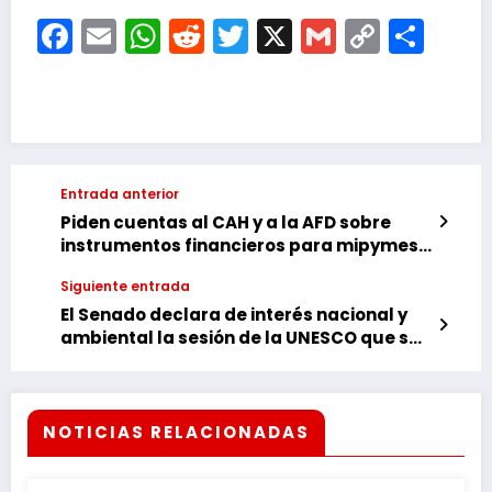
Facebook
Email
WhatsApp
Reddit
Twitter
X
Gmail
Copy
Com
Link
Entrada anterior
Piden cuentas al CAH y a la AFD sobre
instrumentos financieros para mipymes y
mujeres
Siguiente entrada
El Senado declara de interés nacional y
ambiental la sesión de la UNESCO que se
celebrará en ITAIPU en junio
NOTICIAS RELACIONADAS