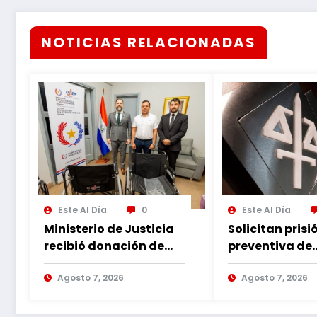
NOTICIAS RELACIONADAS
Este Al Día
0
Este Al Día
Ministerio de Justicia
Solicitan prisi
recibió donación de
preventiva de
sillas de ruedas para
imputado por
internos vulnerables
Agosto 7, 2026
violencia fami
Agosto 7, 2026