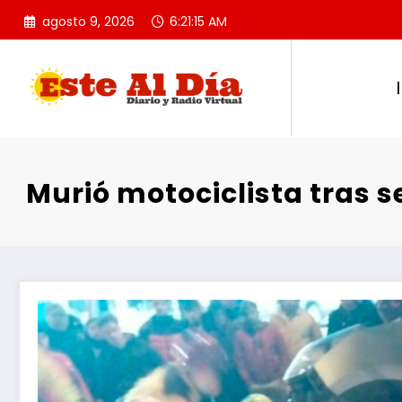
Saltar
agosto 9, 2026
6:21:16 AM
al
contenido
Murió motociclista tras 