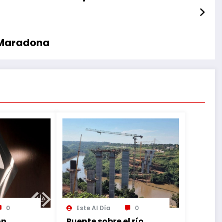
e Maradona
0
Este Al Día
0
ón
Puente sobre el río