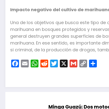
Impacto negativo del cultivo de marihuan
Una de los objetivos que busca este tipo de 
marihuana en bosques protegidos y reservas n
general destruyen grandes superficies de bo
marihuana. En ese sentido, es importante di
si criminal, de la producción de drogas, tam
Facebook
Email
WhatsApp
Reddit
Twitter
X
Gmail
Copy
Co
Link
Minga Guazú: Dos motoc