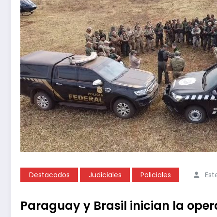
Destacados
Judiciales
Policiales
Est
Paraguay y Brasil inician la ope