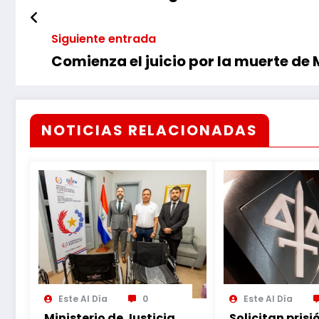
Siguiente entrada
Comienza el juicio por la muerte d
NOTICIAS RELACIONADAS
Este Al Día
0
Este Al Día
Ministerio de Justicia
Solicitan prisi