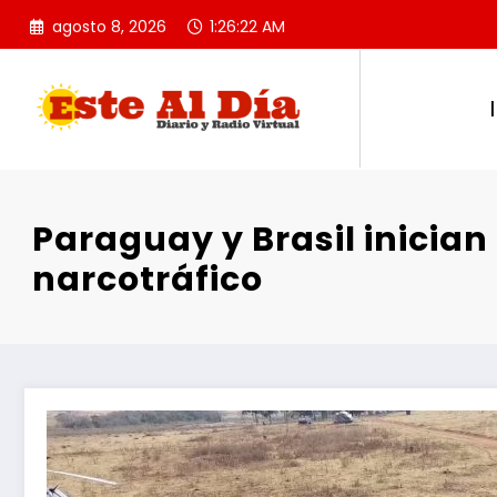
Saltar
agosto 8, 2026
1:26:23 AM
al
contenido
Paraguay y Brasil inician
narcotráfico