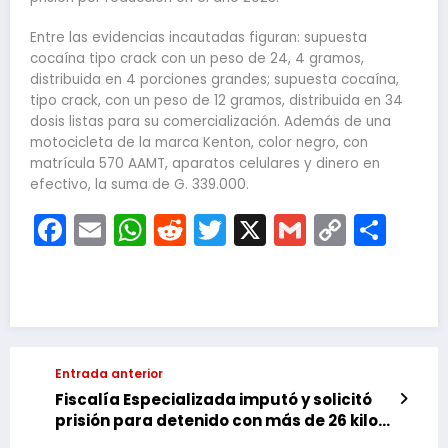
Entre las evidencias incautadas figuran: supuesta
cocaína tipo crack con un peso de⁠ 24, 4 gramos,
distribuida en 4 porciones grandes; supuesta cocaína,
tipo crack, con un peso de 12 gramos, distribuida en 34
dosis listas para su comercialización. Además de una
motocicleta de la marca Kenton, color negro, con
matrícula 570 AAMT, aparatos celulares y dinero en
efectivo, la suma de G. 339.000.
Facebook
Email
WhatsApp
Reddit
Twitter
X
Gmail
Copy
Com
Link
Entrada anterior
Fiscalía Especializada imputó y solicitó
prisión para detenido con más de 26 kilos
de cocaína