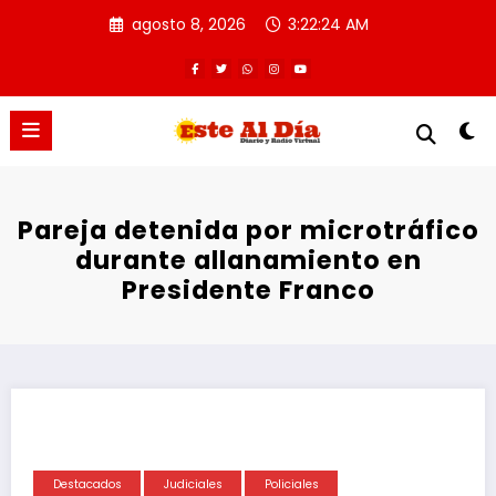
Saltar
agosto 8, 2026
3:22:24 AM
al
contenido
Pareja detenida por microtráfico
durante allanamiento en
Presidente Franco
Destacados
Judiciales
Policiales