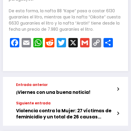
De esta forma, la nafta 88 “Kape” pasa a costar 6130
guaraníes el litro, mientras que la nafta “Oikoite” cuesta
6630 guaraníes el litro y la nafta “Aratiri” tiene desde la
fecha un precio de 7.980 guaraníes el litro.
Facebook
Email
WhatsApp
Reddit
Twitter
X
Gmail
Copy
Com
Link
Entrada anterior
¡Viernes con una buena noticia!
Siguiente entrada
Violencia contra la Mujer: 27 víctimas de
feminicidio y un total de 26 causas
abiertas