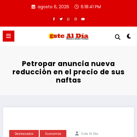
Saltar
agosto 6, 2026
6:18:41 PM
al
contenido
Petropar anuncia nueva
reducción en el precio de sus
naftas
Destacados
Economia
Este Al Día