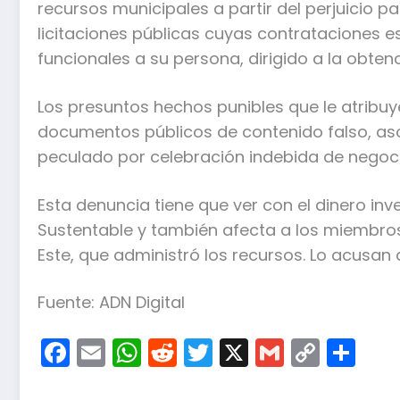
recursos municipales a partir del perjuicio pa
licitaciones públicas cuyas contrataciones 
funcionales a su persona, dirigido a la obte
Los presuntos hechos punibles que le atribuy
documentos públicos de contenido falso, as
peculado por celebración indebida de negocio
Esta denuncia tiene que ver con el dinero inv
Sustentable y también afecta a los miembros 
Este, que administró los recursos. Lo acusan
Fuente: ADN Digital
Facebook
Email
WhatsApp
Reddit
Twitter
X
Gmail
Copy
Co
Link