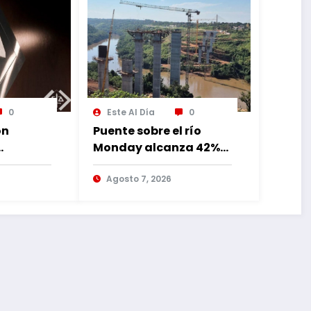
0
Este Al Día
0
ón
Puente sobre el río
Monday alcanza 42%
de avance con
lia
trabajos continuos
Agosto 7, 2026