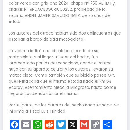
color verde con gris, año 2024, chapa N° 750 ABHD Py,
chassis N° 9PDACBBG6R1000252, propiedad de la
víctima ANGEL JAVIER SAMUDIO BAEZ, de 25 años de
edad.
Los autores del atraco habían sido dos delincuentes que
estaban a bordo de otra motocicleta.
La víctima indicó que circulaba a bordo de su
motocicleta y al llegar al lugar del hecho, fue
interceptado por los desconocidos, donde el mismo
huyó con su aparato celular y los autores llevaron su
motocicleta. Contó también que su biciclo posee GPS
que le indicaba que el mismo estaba hacia el km 5½
Acaray, Asentamiento Medalla Milagrosa, hasta donde
llegaron, pudiendo ubicar el mismo.
Por su parte, de los autores del hecho nada se sabe. Se
informó al fiscal Luis Trinidad.
Facebook
Email
WhatsApp
Reddit
Twitter
X
Gmail
Copy
Com