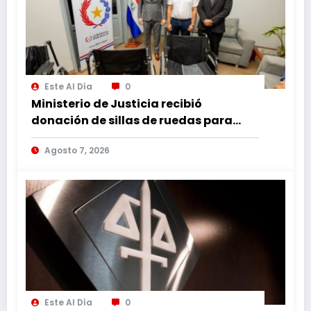
Este Al Día
0
Ministerio de Justicia recibió
donación de sillas de ruedas para
internos vulnerables
Agosto 7, 2026
Este Al Día
0