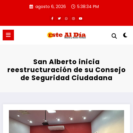
Saltar
agosto 6, 2026
5:38:35 PM
al
contenido
San Alberto inicia
reestructuración de su Consejo
de Seguridad Ciudadana