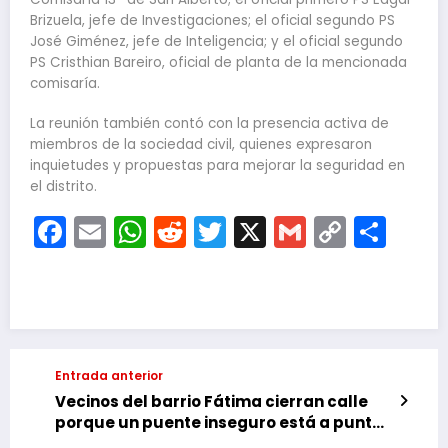
Brizuela, jefe de Investigaciones; el oficial segundo PS
José Giménez, jefe de Inteligencia; y el oficial segundo
PS Cristhian Bareiro, oficial de planta de la mencionada
comisaría.
La reunión también contó con la presencia activa de
miembros de la sociedad civil, quienes expresaron
inquietudes y propuestas para mejorar la seguridad en
el distrito.
Facebook
Email
WhatsApp
Reddit
Twitter
X
Gmail
Copy
Com
Link
Entrada anterior
Vecinos del barrio Fátima cierran calle
porque un puente inseguro está a punto
de generar tragedia