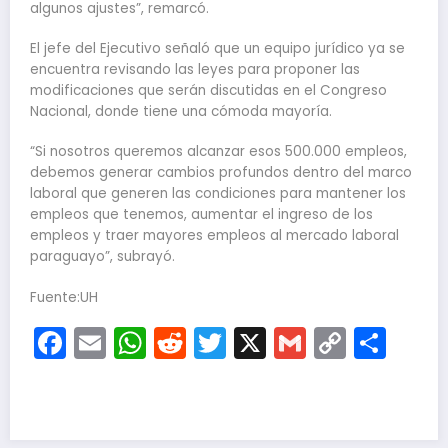
algunos ajustes”, remarcó.
El jefe del Ejecutivo señaló que un equipo jurídico ya se
encuentra revisando las leyes para proponer las
modificaciones que serán discutidas en el Congreso
Nacional, donde tiene una cómoda mayoría.
“Si nosotros queremos alcanzar esos 500.000 empleos,
debemos generar cambios profundos dentro del marco
laboral que generen las condiciones para mantener los
empleos que tenemos, aumentar el ingreso de los
empleos y traer mayores empleos al mercado laboral
paraguayo”, subrayó.
Fuente:UH
Facebook
Email
WhatsApp
Reddit
Twitter
X
Gmail
Copy
Com
Link