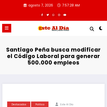
Saltar
agosto 7, 2026
7:57:28 AM
al
contenido
Santiago Peña busca modificar
el Código Laboral para generar
500.000 empleos
Destacados
Politica
Este Al Día