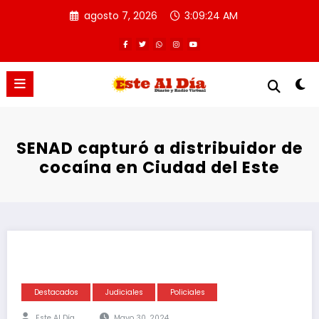
Saltar
agosto 7, 2026
3:09:24 AM
al
contenido
SENAD capturó a distribuidor de
cocaína en Ciudad del Este
Destacados
Judiciales
Policiales
Este Al Día
Mayo 30, 2024