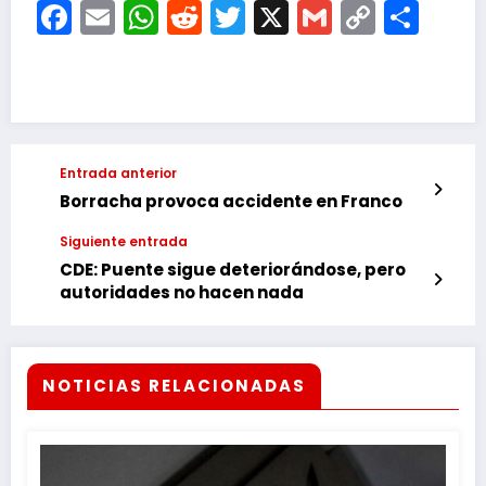
Facebook
Email
WhatsApp
Reddit
Twitter
X
Gmail
Copy
Com
Link
Entrada anterior
Borracha provoca accidente en Franco
Siguiente entrada
CDE: Puente sigue deteriorándose, pero
autoridades no hacen nada
NOTICIAS RELACIONADAS