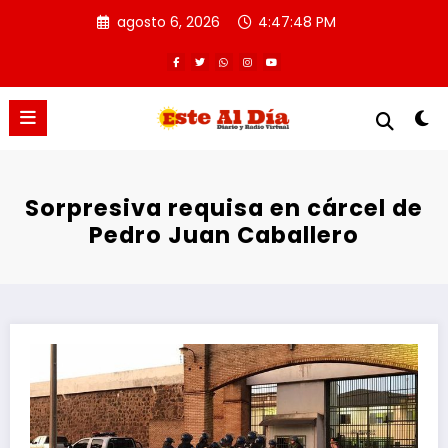
Saltar
agosto 6, 2026
4:47:49 PM
al
contenido
Sorpresiva requisa en cárcel de
Pedro Juan Caballero