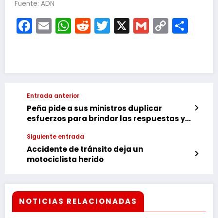
Fuente: ADN
Facebook
Email
WhatsApp
Reddit
Twitter
X
Gmail
Copy
Com
Link
Entrada anterior
Peña pide a sus ministros duplicar
esfuerzos para brindar las respuestas y
resultados que espera la ciudadanía
Siguiente entrada
Accidente de tránsito deja un
motociclista herido
NOTICIAS RELACIONADAS