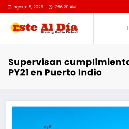
Saltar
agosto 8, 2026
7:56:21 AM
al
contenido
Supervisan cumplimiento 
PY21 en Puerto Indio