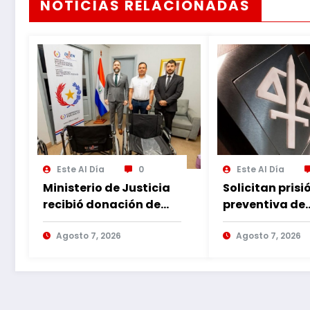
NOTICIAS RELACIONADAS
Este Al Día
0
Este Al Día
Ministerio de Justicia
Solicitan prisi
recibió donación de
preventiva de
sillas de ruedas para
imputado por
internos vulnerables
Agosto 7, 2026
violencia fami
Agosto 7, 2026