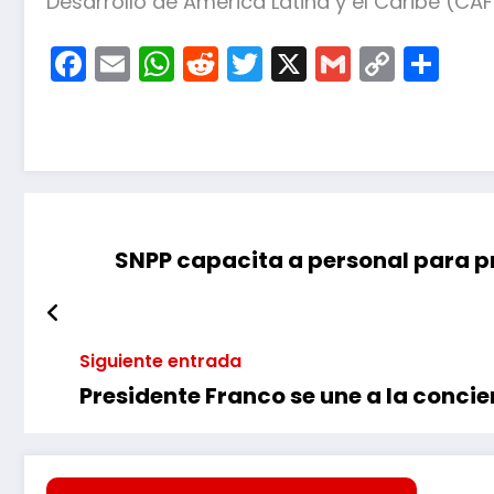
Desarrollo de América Latina y el Caribe (CAF
Facebook
Email
WhatsApp
Reddit
Twitter
X
Gmail
Copy
Co
Link
SNPP capacita a personal para pr
Siguiente entrada
Presidente Franco se une a la concie