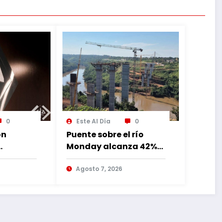
0
Este Al Día
0
ón
Puente sobre el río
Monday alcanza 42%
de avance con
lia
trabajos continuos
Agosto 7, 2026